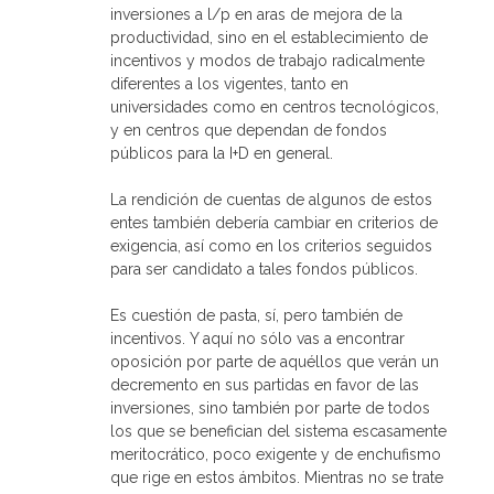
e
v
v
i
n
e
e
c
inversiones a l/p en aras de mejora de la
t
n
n
o
productividad, sino en el establecimiento de
a
t
t
a
n
a
a
u
incentivos y modos de trabajo radicalmente
a
n
n
n
n
a
a
a
diferentes a los vigentes, tanto en
u
n
n
m
e
u
u
i
universidades como en centros tecnológicos,
v
e
e
g
y en centros que dependan de fondos
a
v
v
o
)
a
a
(
públicos para la I+D en general.
)
)
S
e
a
b
La rendición de cuentas de algunos de estos
r
entes también debería cambiar en criterios de
e
e
exigencia, así como en los criterios seguidos
n
u
para ser candidato a tales fondos públicos.
n
a
v
Es cuestión de pasta, sí, pero también de
e
n
incentivos. Y aquí no sólo vas a encontrar
t
a
oposición por parte de aquéllos que verán un
n
a
decremento en sus partidas en favor de las
n
inversiones, sino también por parte de todos
u
e
los que se benefician del sistema escasamente
v
a
meritocrático, poco exigente y de enchufismo
)
que rige en estos ámbitos. Mientras no se trate