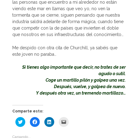
las personas que encuentro a mi alrededor no están
viendo este mar en llamas que veo yo, no ven la
tormenta que se cierne, siguen pensando que nuestra
industria saldrá adelante de forma mágica, cuando tiene
que competir con la de países que invierten el doble
que nosotros en sus infraestructuras del conocimiento…
Me despido con otra cita de Churchill, ya sabéis que
este joven no paraba…
Si tienes algo importante que decir, no trates de ser
agudo o sutil.
Coge un martillo pilón y golpea una vez.
Después, vuelve, y golpea de nuevo.
Y después otra vez, un tremendo martillazo…
Comparte esto:
H
H
H
H
a
a
a
a
z
z
z
z
c
c
c
c
l
l
l
l
Cargando...