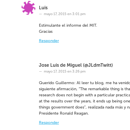
(
k
n
c
S
(
(
t
Luis
e
S
S
r
a
e
e
ó
mayo 17, 2015 en 3:01 pm
b
a
a
n
r
b
b
i
e
r
r
c
Estimulante el informe del MIT.
e
e
e
o
n
e
e
a
Gracias
u
n
n
u
n
u
u
n
a
n
n
a
Responder
v
a
a
m
e
v
v
i
n
e
e
g
t
n
n
o
a
t
t
(
n
a
a
S
a
n
n
e
Jose Luis de Miguel (@JLdmTwitt)
n
a
a
a
u
n
n
b
mayo 17, 2015 en 3:26 pm
e
u
u
r
v
e
e
e
a
v
v
e
Querido Guillermo: Al leer tu blog, me ha venido
)
a
a
n
)
)
u
siguiente afirmación, “The remarkable thing is th
n
research does not begin with a particular practi
a
v
at the results over the years, it ends up being on
e
n
things government does”, realizada nada más y 
t
a
Presidente Ronald Reagan.
n
a
Responder
n
u