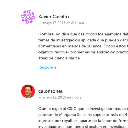
e
v
a
)
Xavier Castillo
mayo 17, 2015 en 8:41 pm
Hombre, yo diría que casi todos los ejemplos de
temas de investigación aplicada que pueden dar 
comerciales en menos de 10 años. Todos estos
objetivo resolver problemas de aplicación pràct
áreas de ciència bàsica.
Responder
calonsonet
mayo 18, 2015 en 7:03 am
Que le digan al CSIC que la investigación basica es
patente de Margarita Salas ha supuesto más de 4
ingresos por royalties, aparte de la labor de fo
investigadores que luego sí acaban en investigaci