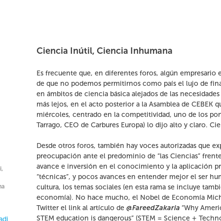
Ciencia Inútil, Ciencia Inhumana
Es frecuente que, en diferentes foros, algún empresario
de que no podemos permitirnos como país el lujo de fina
en ámbitos de ciencia básica alejados de las necesidades 
más lejos, en el acto posterior a la Asamblea de CEBEK q
miércoles, centrado en la competitividad, uno de los po
Tarrago, CEO de Carbures Europa) lo dijo alto y claro. Cien
Desde otros foros, también hay voces autorizadas que ex
preocupación ante el predominio de “las Ciencias” frente
avance e inversión en el conocimiento y la aplicación pr
,
“técnicas”, y pocos avances en entender mejor el ser hum
na
cultura, los temas sociales (en esta rama se incluye tamb
economía). No hace mucho, el Nobel de Economía Mich
Twitter el link al artículo de
@FareedZakaria
“Why Americ
STEM education is dangerous” (STEM = Science + Techn
adi