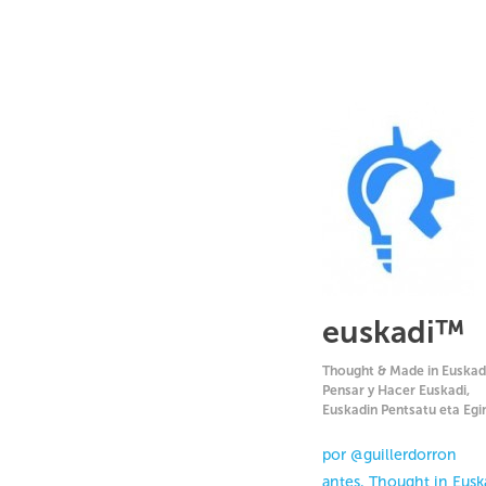
euskadi™
Thought & Made in Euskadi
Pensar y Hacer Euskadi,
Euskadin Pentsatu eta Egi
Saltar al contenido.
por @guillerdorron
Menú
antes, Thought in Eusk