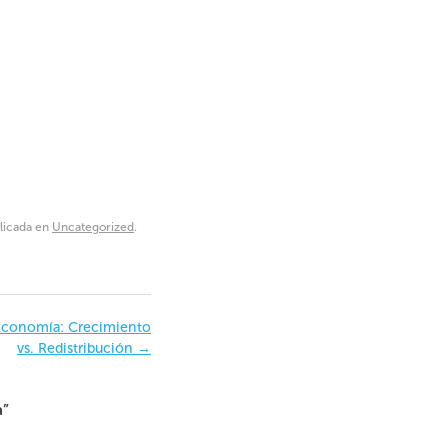
blicada en
Uncategorized
.
Economía: Crecimiento
vs. Redistribución
→
a
”