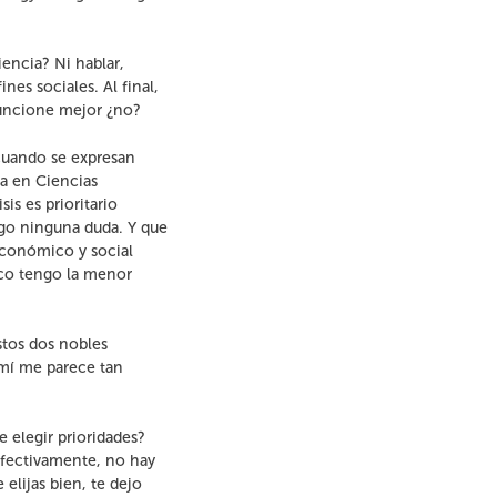
iencia? Ni hablar,
nes sociales. Al final,
uncione mejor ¿no?
cuando se expresan
ca en Ciencias
s es prioritario
engo ninguna duda. Y que
conómico y social
co tengo la menor
stos dos nobles
a mí me parece tan
e elegir prioridades?
 Efectivamente, no hay
elijas bien, te dejo