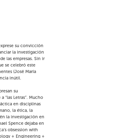
 exprese su convicción
nciar la investigación
de las empresas. Sin ir
ue se celebró este
nentes (José María
cia inútil.
presan su
 a “las Letras”. Mucho
áctica en disciplinas
ano, la ética, la
ién la investigación en
ael Spence dejaba en
a’s obsession with
ology + Engineering +