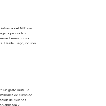
l informe del MIT son
lugar a productos
 temas tienen como
ica. Desde luego, no son
 un gasto inútil: la
 millones de euros de
rmación de muchos
ón aplicada y